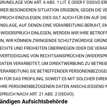
NDLAGE VON ART. 6 ABS. 1 LIT. E ODER F DSGVO ER
IHRER BESONDEREN SITUATION ERGEBEN, GEGEN DIE 
RUCH EINZULEGEN; DIES GILT AUCH FÜR EIN AUF D
UNDLAGE, AUF DENEN EINE VERARBEITUNG BERUHT, E
WIDERSPRUCH EINLEGEN, WERDEN WIR IHRE BETRO
ENN, WIR KÖNNEN ZWINGENDE SCHUTZWÜRDIGE GRÜND
RECHTE UND FREIHEITEN ÜBERWIEGEN ODER DIE VERA
ERTEIDIGUNG VON RECHTSANSPRÜCHEN (WIDERSPRUC
TEN VERARBEITET, UM DIREKTWERBUNG ZU BETREIBE
 VERARBEITUNG SIE BETREFFENDER PERSONENBEZOG
H FÜR DAS PROFILING, SOWEIT ES MIT SOLCHER DIR
IHRE PERSONENBEZOGENEN DATEN ANSCHLIESSEND 
RUCH NACH ART. 21 ABS. 2 DSGVO).
tändigen Aufsichts­behörde