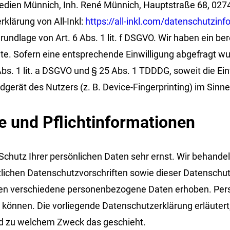
dien Münnich, Inh. René Münnich, Hauptstraße 68, 02742 
klärung von All-Inkl:
https://all-inkl.com/datenschutzin
rundlage von Art. 6 Abs. 1 lit. f DSGVO. Wir haben ein be
te. Sofern eine entsprechende Einwilligung abgefragt wur
Abs. 1 lit. a DSGVO und § 25 Abs. 1 TDDDG, soweit die Ei
dgerät des Nutzers (z. B. Device-Fingerprinting) im Sinn
 und Pflicht­informationen
 Schutz Ihrer persönlichen Daten sehr ernst. Wir behan
zlichen Datenschutzvorschriften sowie dieser Datenschut
en verschiedene personenbezogene Daten erhoben. Per
en können. Die vorliegende Datenschutzerklärung erläuter
 und zu welchem Zweck das geschieht.